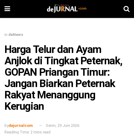
in
deNews
Harga Telur dan Ayam
Anjlok di Tingkat Peternak,
GOPAN Priangan Timur:
Jangan Biarkan Peternak
Rakyat Menanggung
Kerugian
by
dejurnalcom
Senin, 29 Juni 2026
Reading Time: 2 mins read