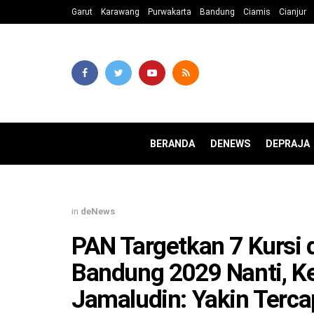
Garut
Karawang
Purwakarta
Bandung
Ciamis
Cianjur
BERANDA
DENEWS
DEPRAJA
in
deNews
PAN Targetkan 7 Kursi
Bandung 2029 Nanti, K
Jamaludin: Yakin Terca