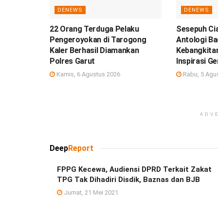
DENEWS
DENEWS
22 Orang Terduga Pelaku
Sesepuh Cia
Pengeroyokan di Tarogong
Antologi Ba
Kaler Berhasil Diamankan
Kebangkitan
Polres Garut
Inspirasi G
Kamis, 6 Agustus 2026
Rabu, 5 Agu
ADV
Deep
Report
FPPG Kecewa, Audiensi DPRD Terkait Zakat
TPG Tak Dihadiri Disdik, Baznas dan BJB
Jumat, 21 Mei 2021