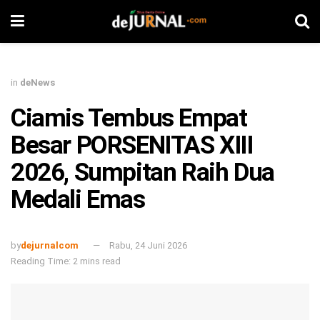
in
deNews
Ciamis Tembus Empat
Besar PORSENITAS XIII
2026, Sumpitan Raih Dua
Medali Emas
by
dejurnalcom
Rabu, 24 Juni 2026
Reading Time: 2 mins read