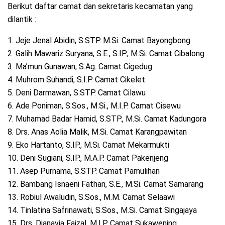
Berikut daftar camat dan sekretaris kecamatan yang
dilantik :
1. Jeje Jenal Abidin, S.STP. M.Si. Camat Bayongbong
2. Galih Mawariz Suryana, S.E., S.IP., M.Si. Camat Cibalong
3. Ma’mun Gunawan, S.Ag. Camat Cigedug
4. Muhrom Suhandi, S.I.P. Camat Cikelet
5. Deni Darmawan, S.STP. Camat Cilawu
6. Ade Poniman, S.Sos., M.Si., M.I.P. Camat Cisewu
7. Muhamad Badar Hamid, S.STP., M.Si. Camat Kadungora
8. Drs. Anas Aolia Malik, M.Si. Camat Karangpawitan
9. Eko Hartanto, S.IP., M.Si. Camat Mekarmukti
10. Deni Sugiani, S.IP., M.A.P. Camat Pakenjeng
11. Asep Purnama, S.STP. Camat Pamulihan
12. Bambang Isnaeni Fathan, S.E., M.Si. Camat Samarang
13. Robiul Awaludin, S.Sos., M.M. Camat Selaawi
14. Tinlatina Safrinawati, S.Sos., M.Si. Camat Singajaya
15. Drs. Dianavia Faizal, M.I.P. Camat Sukawening