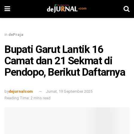
in
dePraja
Bupati Garut Lantik 16
Camat dan 21 Sekmat di
Pendopo, Berikut Daftarnya
by
dejurnalcom
Jumat, 19 September 2025
Reading Time: 2 mins read