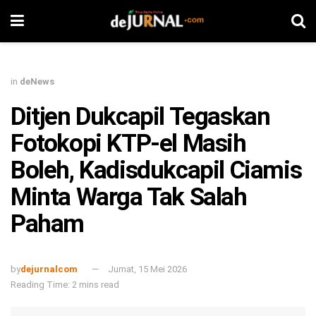
in
deNews
Ditjen Dukcapil Tegaskan
Fotokopi KTP-el Masih
Boleh, Kadisdukcapil Ciamis
Minta Warga Tak Salah
Paham
by
dejurnalcom
Jumat, 15 Mei 2026
Reading Time: 2 mins read