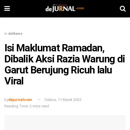
in
deNews
Isi Maklumat Ramadan,
Dibalik Aksi Razia Warung di
Garut Berujung Ricuh lalu
Viral
by
dejurnalcom
Selasa, 11 Maret 2025
Reading Time: 2 mins read