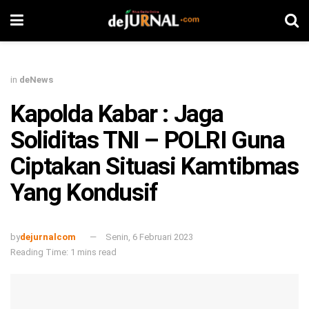
in
deNews
Kapolda Kabar : Jaga
Soliditas TNI – POLRI Guna
Ciptakan Situasi Kamtibmas
Yang Kondusif
by
dejurnalcom
Senin, 6 Februari 2023
Reading Time: 1 mins read