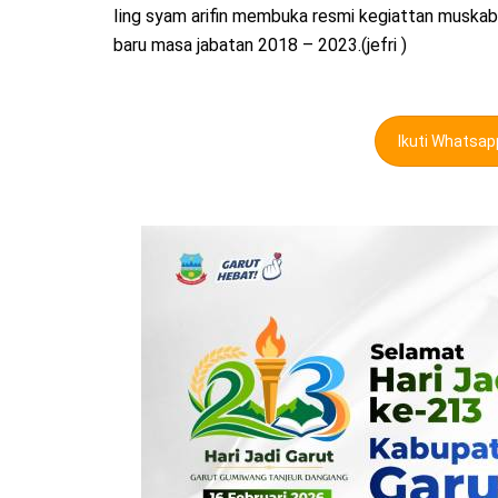
Iing syam arifin membuka resmi kegiattan musk
baru masa jabatan 2018 – 2023.(jefri )
Ikuti Whatsa