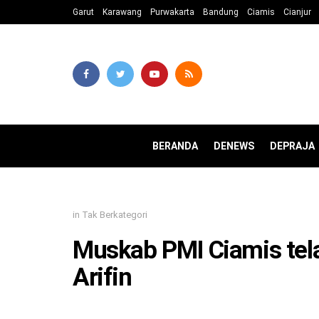
Garut
Karawang
Purwakarta
Bandung
Ciamis
Cianjur
BERANDA
DENEWS
DEPRAJA
in
Tak Berkategori
Muskab PMI Ciamis tela
Arifin