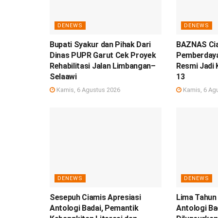
DENEWS
DENEWS
Bupati Syakur dan Pihak Dari
BAZNAS Cia
Dinas PUPR Garut Cek Proyek
Pemberdaya
Rehabilitasi Jalan Limbangan–
Resmi Jadi
Selaawi
13
Kamis, 6 Agustus 2026
Kamis, 6 Ag
DENEWS
DENEWS
Sesepuh Ciamis Apresiasi
Lima Tahun
Antologi Badai, Pemantik
Antologi Ba