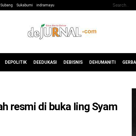
Subang
Sukabumi
indramayu
DEPOLITIK
DEEDUKASI
DEBISNIS
DEHUMANITI
GERB
h resmi di buka Iing Syam