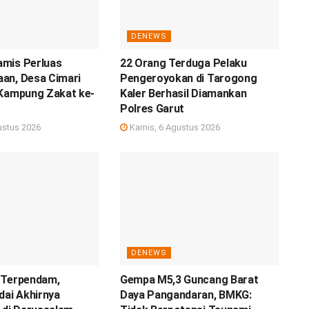
DENEWS
mis Perluas
22 Orang Terduga Pelaku
an, Desa Cimari
Pengeroyokan di Tarogong
 Kampung Zakat ke-
Kaler Berhasil Diamankan
Polres Garut
ustus 2026
Kamis, 6 Agustus 2026
DENEWS
 Terpendam,
Gempa M5,3 Guncang Barat
dai Akhirnya
Daya Pangandaran, BMKG: