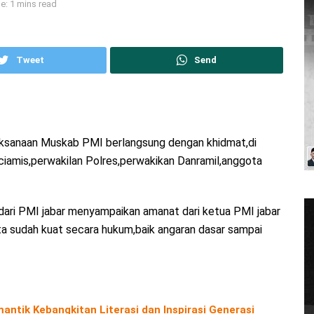
e: 1 mins read
Tweet
Send
laksanaan Muskab PMI berlangsung dengan khidmat,di
 ciamis,perwakilan Polres,perwakikan Danramil,anggota
dari PMI jabar menyampaikan amanat dari ketua PMI jabar
ita sudah kuat secara hukum,baik angaran dasar sampai
antik Kebangkitan Literasi dan Inspirasi Generasi