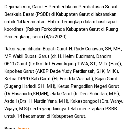
Dejurnal.com, Garut – Pemberlakuan Pembatasan Sosial
Berskala Besar (PSBB) di Kabupaten Garut dilaksanakan
untuk 14 kecamatan. Hal itu terungkap dalam hasil rapat
koordinasi (Rakor) Forkopimda Kabupaten Garut di Ruang
Pamengkang, senin (4/5/2020).
Rakor yang dihadiri Bupati Garut H. Rudy Gunawan, SH, MH.,
MP, Wakil Bupati Garut (dr. H. Helmi Budiman), Dandim
0611/Garut (Letkol Inf Erwin Agung T.W.A, ST., M.Tr (Han)),
Kapolres Garut (AKBP Dede Yudy Ferdiansah, S.IK, M.IK.),
Ketua DPRD Kab Garut (Hj. Euis Ida Wartiah), Kajari Garut
(Sugeng Hariadi, SH., MH), Ketua Pengadilan Negeri Garut
(Dr Hasanudin,SH,MH), ekda Garut (Ir. Deni Suherlan, M.Si),
Asda I (Drs. H. Nurdin Yana, M.H), Kakesbangpol (Drs. Wahyu
Wijaya, M.Si) serta yang lainnya telah menetapkan PSBB
untuk 14 kecamatan di Kabupaten Garut.
Baca
Juga :