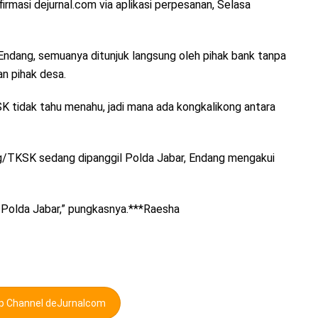
firmasi dejurnal.com via aplikasi perpesanan, Selasa
 Endang, semuanya ditunjuk langsung oleh pihak bank tanpa
n pihak desa.
SK tidak tahu menahu, jadi mana ada kongkalikong antara
g/TKSK sedang dipanggil Polda Jabar, Endang mengakui
l Polda Jabar,” pungkasnya.***Raesha
pp Channel deJurnalcom