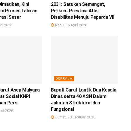
imatikan, Kini
2031: Satukan Semangat,
mi Proses Lahiran
Perkuat Prestasi Atlet
rasi Sesar
Disabilitas Menuju Peparda VII
ni 2026
Rabu, 15 April 2026
DEPRAJA
Garut Asep Mulyana
Bupati Garut Lantik Dua Kepala
iat Sosial KNPI
Dinas serta 40 ASN Dalam
san Pers
Jabatan Struktural dan
Fungsional
ret 2026
Jumat, 20 Februari 2026