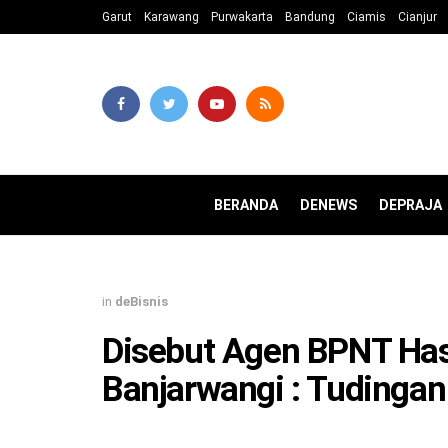
Garut
Karawang
Purwakarta
Bandung
Ciamis
Cianjur
BERANDA
DENEWS
DEPRAJA
in
deBisnis
Disebut Agen BPNT Has
Banjarwangi : Tudingan