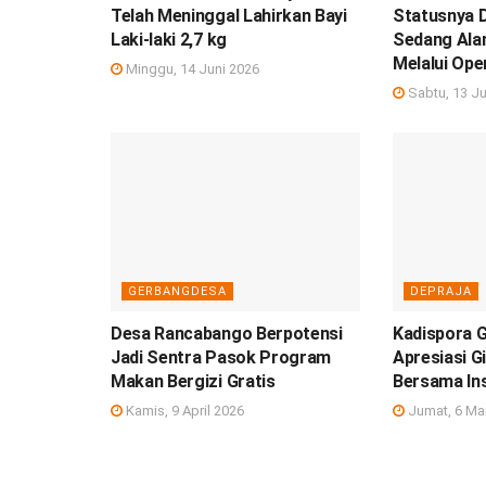
Telah Meninggal Lahirkan Bayi
Statusnya D
Laki-laki 2,7 kg
Sedang Ala
Melalui Ope
Minggu, 14 Juni 2026
Sabtu, 13 Ju
GERBANGDESA
DEPRAJA
Desa Rancabango Berpotensi
Kadispora 
Jadi Sentra Pasok Program
Apresiasi G
Makan Bergizi Gratis
Bersama In
Kamis, 9 April 2026
Jumat, 6 Ma