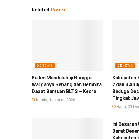
Related
Posts
DENEWS
DENEWS
Kades Mandalahaji Bangga
Kabupaten 
Warganya Senang dan Gembira
2 dan 3 Anu
Dapat Bantuan BLTS – Kesra
Baduga Des
Tingkat Ja
Kamis, 1 Januari 2026
Rabu, 31 De
DEBISNIS
Ini Besara
Barat Beser
Kabupaten 