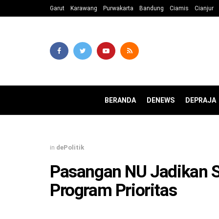
Garut
Karawang
Purwakarta
Bandung
Ciamis
Cianjur
BERANDA
DENEWS
DEPRAJA
in
dePolitik
Pasangan NU Jadikan S
Program Prioritas