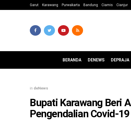
Garut
Karawang
Purwakarta
Bandung
Ciamis
Cianjur
BERANDA
DENEWS
DEPRAJA
in
deNews
Bupati Karawang Beri 
Pengendalian Covid-19