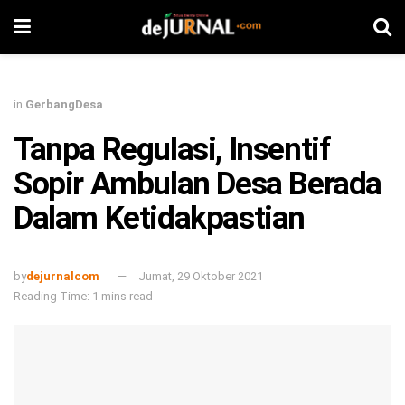
in
GerbangDesa
Tanpa Regulasi, Insentif
Sopir Ambulan Desa Berada
Dalam Ketidakpastian
by
dejurnalcom
Jumat, 29 Oktober 2021
Reading Time: 1 mins read