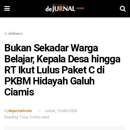
in
deNews
Bukan Sekadar Warga
Belajar, Kepala Desa hingga
RT Ikut Lulus Paket C di
PKBM Hidayah Galuh
Ciamis
by
dejurnalcom
Jumat, 15 Mei 2026
Reading Time: 2 mins read