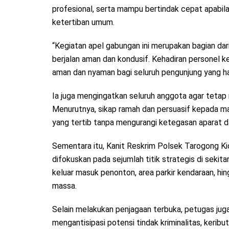
profesional, serta mampu bertindak cepat apabi
ketertiban umum.
“Kegiatan apel gabungan ini merupakan bagian dar
berjalan aman dan kondusif. Kehadiran personel k
aman dan nyaman bagi seluruh pengunjung yang ha
Ia juga mengingatkan seluruh anggota agar tet
Menurutnya, sikap ramah dan persuasif kepada m
yang tertib tanpa mengurangi ketegasan aparat 
Sementara itu, Kanit Reskrim Polsek Tarogong K
difokuskan pada sejumlah titik strategis di sekita
keluar masuk penonton, area parkir kendaraan, hi
massa.
Selain melakukan penjagaan terbuka, petugas jug
mengantisipasi potensi tindak kriminalitas, keri