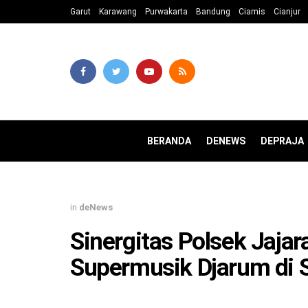
Garut
Karawang
Purwakarta
Bandung
Ciamis
Cianjur
BERANDA
DENEWS
DEPRAJA
in
deNews
Sinergitas Polsek Jaja
Supermusik Djarum di S