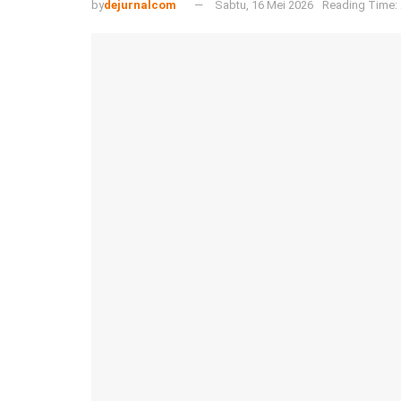
by
dejurnalcom
Sabtu, 16 Mei 2026
Reading Time: 