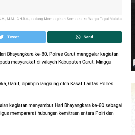
 S.H., M.M., C.H.R.A., sedang Membagikan Sembako ke Warga Tegal Malaka
Tweet
Send
ari Bhayangkara ke-80, Polres Garut menggelar kegiatan
pada masyarakat di wilayah Kabupaten Garut, Minggu
ka, Garut, dipimpin langsung oleh Kasat Lantas Polres
gkaian kegiatan menyambut Hari Bhayangkara ke-80 sebagai
ligus mempererat hubungan kemitraan antara Polri dan