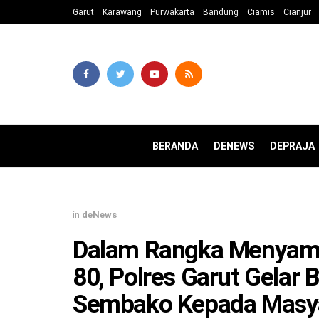
Garut
Karawang
Purwakarta
Bandung
Ciamis
Cianjur
BERANDA
DENEWS
DEPRAJA
in
deNews
Dalam Rangka Menyamb
80, Polres Garut Gelar 
Sembako Kepada Masy