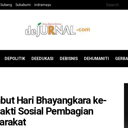
Subang
Sukabumi
indramayu
DEPOLITIK
DEEDUKASI
DEBISNIS
DEHUMANITI
GERB
ut Hari Bhayangkara ke-
Bakti Sosial Pembagian
arakat