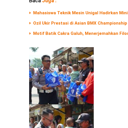
Baca
Juga :
Mahasiswa Teknik Mesin Unigal Hadirkan Mini
Ozil Ukir Prestasi di Asian BMX Championship 
Motif Batik Cakra Galuh, Menerjemahkan Filos