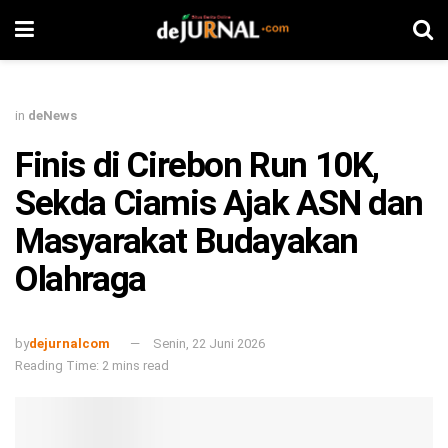
in
deNews
Finis di Cirebon Run 10K,
Sekda Ciamis Ajak ASN dan
Masyarakat Budayakan
Olahraga
by
dejurnalcom
Senin, 22 Juni 2026
Reading Time: 2 mins read