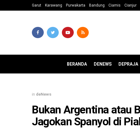
Garut
Karawang
Purwakarta
Bandung
Ciamis
Cianjur
BERANDA
DENEWS
DEPRAJA
in
deNews
Bukan Argentina atau Br
Jagokan Spanyol di Pia