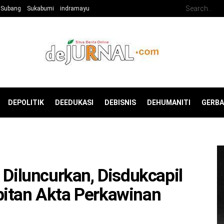
Subang
Sukabumi
indramayu
DEPOLITIK
DEEDUKASI
DEBISNIS
DEHUMANITI
GERB
iluncurkan, Disdukcapil
bitan Akta Perkawinan