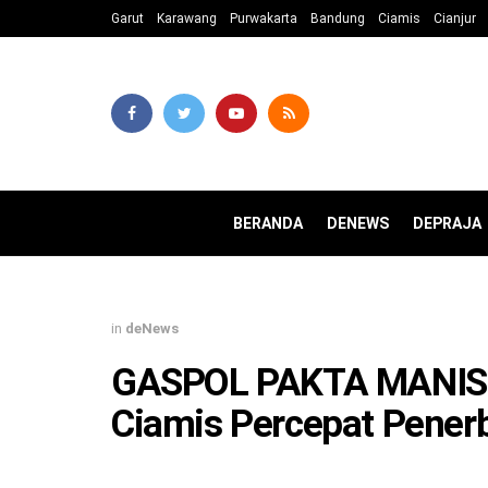
Garut
Karawang
Purwakarta
Bandung
Ciamis
Cianjur
BERANDA
DENEWS
DEPRAJA
in
deNews
GASPOL PAKTA MANIS D
Ciamis Percepat Pener