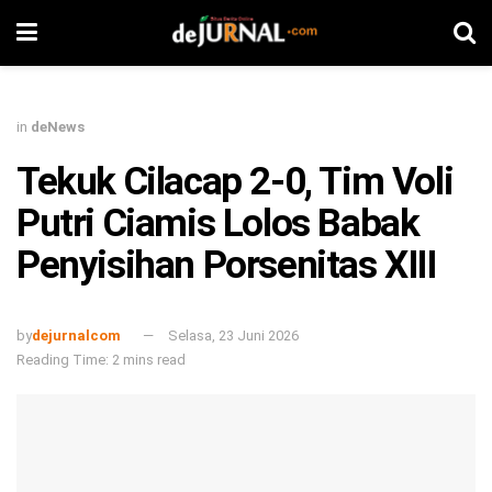
in
deNews
Tekuk Cilacap 2-0, Tim Voli
Putri Ciamis Lolos Babak
Penyisihan Porsenitas XIII
by
dejurnalcom
Selasa, 23 Juni 2026
Reading Time: 2 mins read