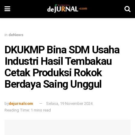
in
deNews
DKUKMP Bina SDM Usaha
Industri Hasil Tembakau
Cetak Produksi Rokok
Berdaya Saing Unggul
by
dejurnalcom
Selasa, 19 November 2024
Reading Time: 1 mins read