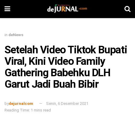
in
deNews
Setelah Video Tiktok Bupati
Viral, Kini Video Family
Gathering Babehku DLH
Garut Jadi Buah Bibir
by
dejurnalcom
Senin, 6 Desember 2021
Reading Time: 1 mins read