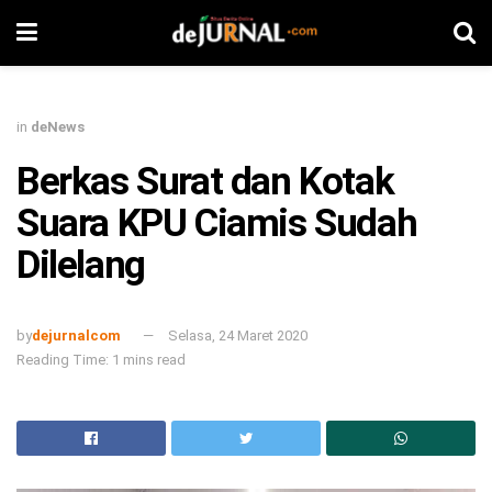
in
deNews
Berkas Surat dan Kotak
Suara KPU Ciamis Sudah
Dilelang
by
dejurnalcom
Selasa, 24 Maret 2020
Reading Time: 1 mins read