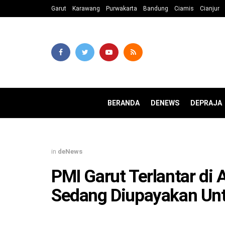
Garut
Karawang
Purwakarta
Bandung
Ciamis
Cianjur
BERANDA
DENEWS
DEPRAJA
in
deNews
PMI Garut Terlantar di A
Sedang Diupayakan Un