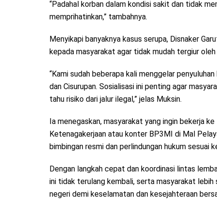
“Padahal korban dalam kondisi sakit dan tidak memi
memprihatinkan,” tambahnya.
Menyikapi banyaknya kasus serupa, Disnaker Garut
kepada masyarakat agar tidak mudah tergiur oleh im
“Kami sudah beberapa kali menggelar penyuluha
dan Cisurupan. Sosialisasi ini penting agar masya
tahu risiko dari jalur ilegal,” jelas Muksin.
Ia menegaskan, masyarakat yang ingin bekerja ke
Ketenagakerjaan atau konter BP3MI di Mal Pelaya
bimbingan resmi dan perlindungan hukum sesuai k
Dengan langkah cepat dan koordinasi lintas lemb
ini tidak terulang kembali, serta masyarakat lebi
negeri demi keselamatan dan kesejahteraan bers