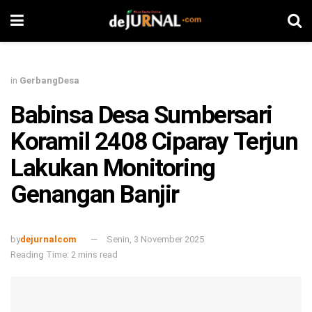
in
GerbangDesa
Babinsa Desa Sumbersari
Koramil 2408 Ciparay Terjun
Lakukan Monitoring
Genangan Banjir
by
dejurnalcom
Senin, 3 November 2025
Reading Time: 2 mins read