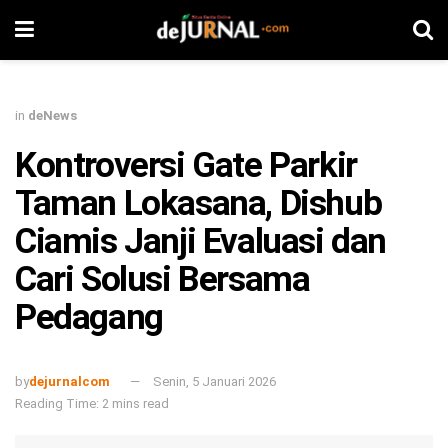
in
deNews
Kontroversi Gate Parkir
Taman Lokasana, Dishub
Ciamis Janji Evaluasi dan
Cari Solusi Bersama
Pedagang
by
dejurnalcom
Senin, 5 Januari 2026
Reading Time: 2 mins read