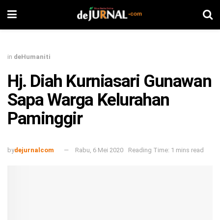
in
deHumaniti
Hj. Diah Kurniasari Gunawan
Sapa Warga Kelurahan
Paminggir
by
dejurnalcom
Rabu, 6 Mei 2020
Reading Time: 1 mins read