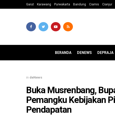
Garut
Karawang
Purwakarta
Bandung
Ciamis
Cianjur
BERANDA
DENEWS
DEPRAJA
in
deNews
Buka Musrenbang, Bupa
Pemangku Kebijakan Pik
Pendapatan